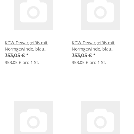
KGW Dewargefäß mit
KGW Dewargefäß mit
Normgewinde, blau
Normgewinde, blau
beschichtete Alu-Hülle, Typ
beschichtete Alu-Hülle, Typ
353,05 €
*
353,05 €
*
GEW 00 I C, 100 ml, GL 32
GEW 00 II C, 100 ml, GL 45
353,05 € pro 1 St.
353,05 € pro 1 St.
#1091
#1095