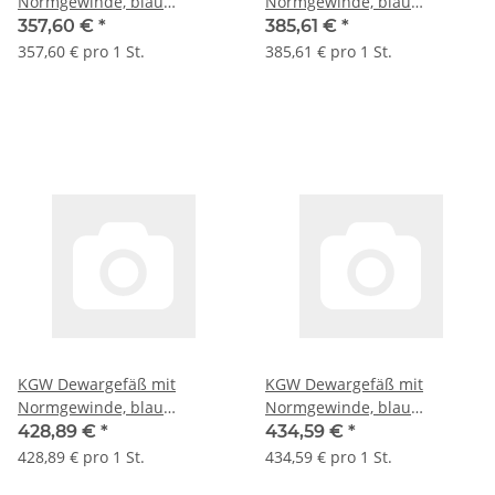
Normgewinde, blau
Normgewinde, blau
beschichtete Alu-Hülle, Typ
beschichtete Alu-Hülle, Typ
357,60 €
*
385,61 €
*
GEW 2 I C, 450 ml, GL 32
GEW 2 II C, 500 ml, GL 45
357,60 € pro 1 St.
385,61 € pro 1 St.
#1094
#1098
KGW Dewargefäß mit
KGW Dewargefäß mit
Normgewinde, blau
Normgewinde, blau
beschichtete Alu-Hülle, Typ
beschichtete Alu-Hülle, Typ
428,89 €
*
434,59 €
*
GEW 3 II C, 750 ml, GL 45
GEW 4 II C, 800 ml, GL 45
428,89 € pro 1 St.
434,59 € pro 1 St.
#1099
#10910