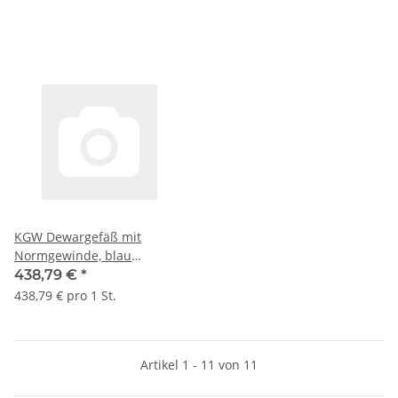
KGW Dewargefäß mit
Normgewinde, blau
beschichtete Alu-Hülle, Typ
438,79 €
*
GEW 5 II C, 1200 ml, GL 45
438,79 € pro 1 St.
#10911
Artikel 1 - 11 von 11