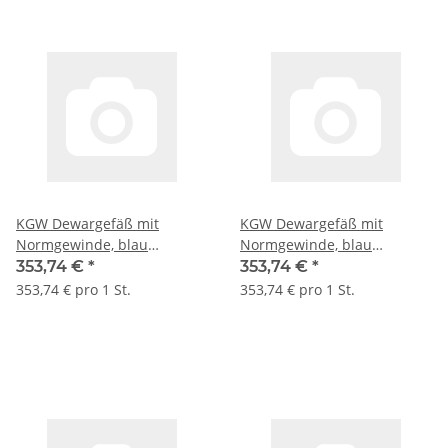
KGW Dewargefäß mit
KGW Dewargefäß mit
Normgewinde, blau
Normgewinde, blau
beschichtete Alu-Hülle, Typ
beschichtete Alu-Hülle, Typ
353,74 €
*
353,74 €
*
GEW 0 I C, 200 ml, GL 32
GEW 0 II C, 200 ml, GL 45
353,74 € pro 1 St.
353,74 € pro 1 St.
#1092
#1096