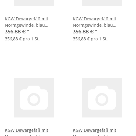
KGW Dewargefäß mit
KGW Dewargefäß mit
Normgewinde, blau
Normgewinde, blau
beschichtete Alu-Hülle, Typ
beschichtete Alu-Hülle, Typ
356,88 €
*
356,88 €
*
GEW 1 I C, 300 ml, GL 32
GEW 1 II C, 300 ml, GL 45
356,88 € pro 1 St.
356,88 € pro 1 St.
#1093
#1097
KGW Dewargefäß mit
KGW Dewargefäß mit