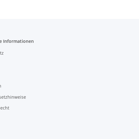
e Informationen
tz
m
setzhinweise
recht