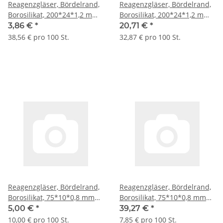
Reagenzgläser, Bördelrand,
Reagenzgläser, Bördelrand,
Borosilikat, 200*24*1,2 mm
Borosilikat, 200*24*1,2 mm
L*AD*Wandung 10
L*AD*Wandung 63 St./Pack
3,86 €
*
20,71 €
*
St./Kleinpack
38,56 € pro 100 St.
32,87 € pro 100 St.
Reagenzgläser, Bördelrand,
Reagenzgläser, Bördelrand,
Borosilikat, 75*10*0,8 mm
Borosilikat, 75*10*0,8 mm
L*AD*Wandung 50
L*AD*Wandung 500 St./Pack
5,00 €
*
39,27 €
*
St./Kleinpack
10,00 € pro 100 St.
7,85 € pro 100 St.