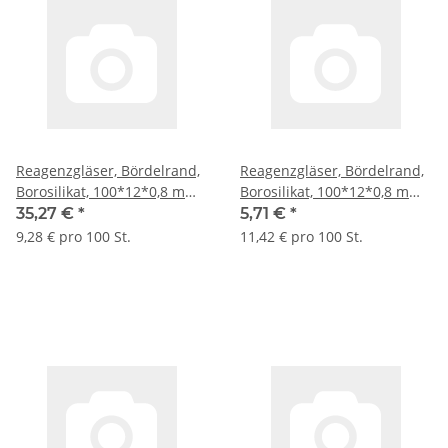
Reagenzgläser, Bördelrand,
Reagenzgläser, Bördelrand,
Borosilikat, 100*12*0,8 mm
Borosilikat, 100*12*0,8 mm
L*AD*Wandung 380 St./Pack
L*AD*Wandung 50
35,27 €
*
5,71 €
*
St./Kleinpack
9,28 € pro 100 St.
11,42 € pro 100 St.