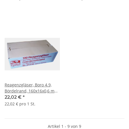
Reagenzgläser, Boro 4.9,
Bördelrand, 160x16x0,6 mm
L*AD*Wandung 100 St./Pack
22,02 €
*
No. 2771/16 #42771051
22,02 € pro 1 St.
Artikel 1 - 9 von 9