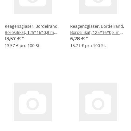
Reagenzgläser, Bördelrand,
Reagenzgläser, Bördelrand,
Borosilikat, 125*16*0,8 mm
Borosilikat, 125*16*0,8 mm
L*AD*Wandung 100 St./Pack
L*AD*Wandung 40
13,57 €
*
6,28 €
*
St./Kleinpack
13,57 € pro 100 St.
15,71 € pro 100 St.