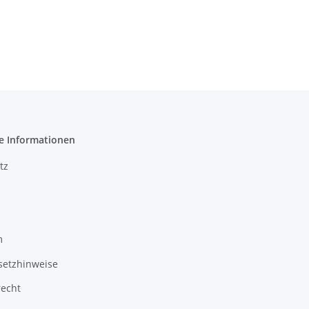
e Informationen
tz
m
setzhinweise
recht