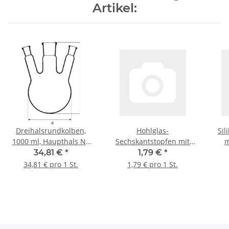
Artikel:
Dreihalsrundkolben,
Hohlglas-
Sil
1000 ml, Haupthals NS
Sechskantstopfen mit
29/32; Seitenhals NS
Abtropfspitze, NS 14/23
34,81 €
*
1,79 €
*
14/23, Hälse schräg
34,81 € pro 1 St.
1,79 € pro 1 St.