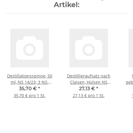
Artikel:
Destillationsspinne, 50
Destillieraufsatz nach
ml, NS 14/23; 3 NS-
Claisen, Hülsen NS
geb
Kerne, 1 Hülse
14/23, Kerne NS 29/32
35,70 €
*
27,13 €
*
35,70 € pro 1 St.
27,13 € pro 1 St.