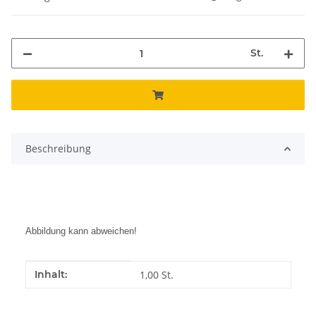
St.
Beschreibung
Abbildung kann abweichen!
Produkteigenschaft
Wert
Inhalt:
1,00 St.