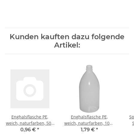
Kunden kauften dazu folgende
Artikel:
Enghalsflasche PE,
Enghalsflasche PE,
Sp
weich, naturfarben, 500
weich, naturfarben, 1000
ml, GL 25
ml, GL 28
0,96 €
*
1,79 €
*