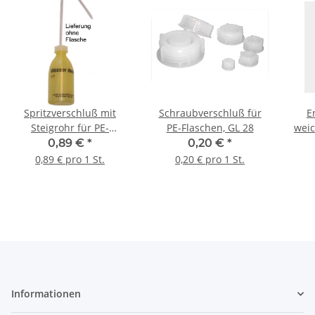
Spritzverschluß mit
Schraubverschluß für
E
Steigrohr für PE-
PE-Flaschen, GL 28
weic
Flaschen, GL 28
0,89 €
*
0,20 €
*
0,89 € pro 1 St.
0,20 € pro 1 St.
Informationen