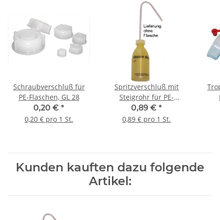
Schraubverschluß für
Spritzverschluß mit
Tro
PE-Flaschen, GL 28
Steigrohr für PE-
Flaschen, GL 28
0,20 €
*
0,89 €
*
0,20 € pro 1 St.
0,89 € pro 1 St.
Kunden kauften dazu folgende
Artikel: