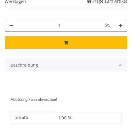
Frage zum Artikel
Werktagen
St.
Beschreibung
Abbildung kann abweichen!
Produkteigenschaft
Wert
Inhalt:
1,00 St.