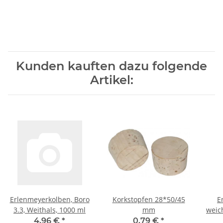
Kunden kauften dazu folgende
Artikel:
Erlenmeyerkolben, Boro
Korkstopfen 28*50/45
E
3.3, Weithals, 1000 ml
mm
weic
4,96 €
*
0,79 €
*