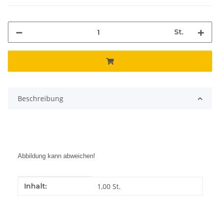
St.
Beschreibung
Abbildung kann abweichen!
Produkteigenschaft
Wert
Inhalt:
1,00 St.