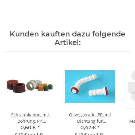
Kunden kauften dazu folgende
Artikel:
Schraubkappe, mit
Olive, gerade, PP, mit
Bohrung, PP,
Dichtung für
Ma
autoklavierbar bis 121°C,
Schraubverbindungskappe
Über
0,60 €
*
0,42 €
*
grün, GL 14
GL 14
0,60 € pro 1 St.
0,42 € pro 1 St.