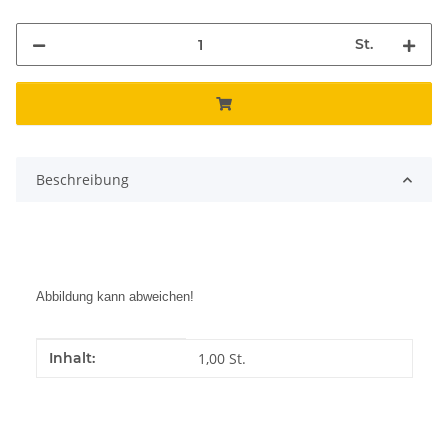
St.
Beschreibung
Abbildung kann abweichen!
Produkteigenschaft
Wert
Inhalt:
1,00 St.