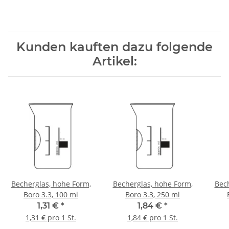
Kunden kauften dazu folgende
Artikel:
Becherglas, hohe Form,
Becherglas, hohe Form,
Bech
Boro 3.3, 100 ml
Boro 3.3, 250 ml
1,31 €
*
1,84 €
*
1,31 € pro 1 St.
1,84 € pro 1 St.