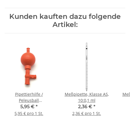
Kunden kauften dazu folgende
Artikel:
Pipettierhilfe /
Meßpipette, Klasse AS,
Meß
Peleusball
10:0,1 ml
Normal/Standard-
5,95 €
*
2,36 €
*
Modell
5,95 € pro 1 St.
2,36 € pro 1 St.