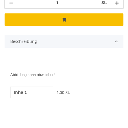
St.
Beschreibung
Abbildung kann abweichen!
Produkteigenschaft
Wert
Inhalt:
1,00 St.