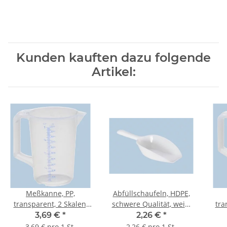
Kunden kauften dazu folgende
Artikel:
Meßkanne, PP,
Abfüllschaufeln, HDPE,
transparent, 2 Skalen,
schwere Qualität, weiß,
tra
säure- u.
säure- u. chemikalienb.,
3,69 €
*
2,26 €
*
chemikalienbeständig,
230 ml, 250 mm L.
che
3,69 € pro 1 St.
2,26 € pro 1 St.