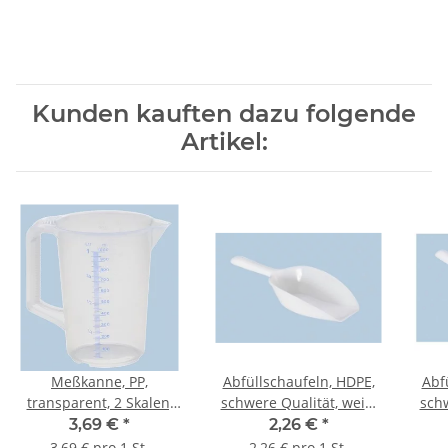
Kunden kauften dazu folgende
Artikel:
Meßkanne, PP,
Abfüllschaufeln, HDPE,
Abf
transparent, 2 Skalen,
schwere Qualität, weiß,
schw
säure- u.
säure- u. chemikalienb.,
säur
3,69 €
*
2,26 €
*
chemikalienbeständig,
230 ml, 250 mm L.
4
3,69 € pro 1 St.
2,26 € pro 1 St.