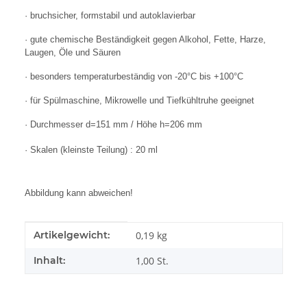
· bruchsicher, formstabil und autoklavierbar
· gute chemische Beständigkeit gegen Alkohol, Fette, Harze,
Laugen, Öle und Säuren
· besonders temperaturbeständig von -20°C bis +100°C
· für Spülmaschine, Mikrowelle und Tiefkühltruhe geeignet
· Durchmesser d=151 mm / Höhe h=206 mm
· Skalen (kleinste Teilung) : 20 ml
Abbildung kann abweichen!
Produkteigenschaft
Wert
Artikelgewicht:
0,19
kg
Inhalt:
1,00 St.