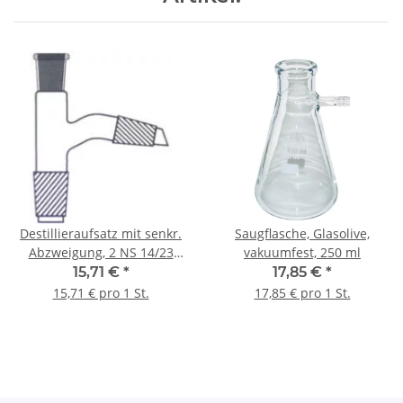
Destillieraufsatz mit senkr.
Saugflasche, Glasolive,
Abzweigung, 2 NS 14/23
vakuumfest, 250 ml
Kerne, 1 NS 14/23 Hülse
15,71 €
*
17,85 €
*
15,71 € pro 1 St.
17,85 € pro 1 St.