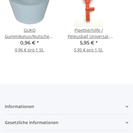
GUKO
Pipettierhilfe /
Gummikonus/Nutschentrichter,
Peleusball Universal-
grau, Gr. 4; 41/27,5 mm
Modell
N
0,96 €
*
5,95 €
*
0,96 € pro 1 St.
5,95 € pro 1 St.
Informationen
Gesetzliche Informationen