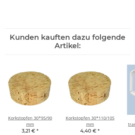
Kunden kauften dazu folgende
Artikel:
Korkstopfen 30*95/90
Korkstopfen 30*110/105
mm
mm
tra
3,21 €
*
4,40 €
*