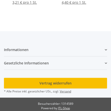
che
3,21 € pro 1 St.
4,40 € pro 1 St.
Informationen
Gesetzliche Informationen
Vertrag widerrufen
* Alle Preise inkl. gesetzlicher USt., zzgl.
Versand
Besucherzähler: 1314589
Powered by
JTL-Shop