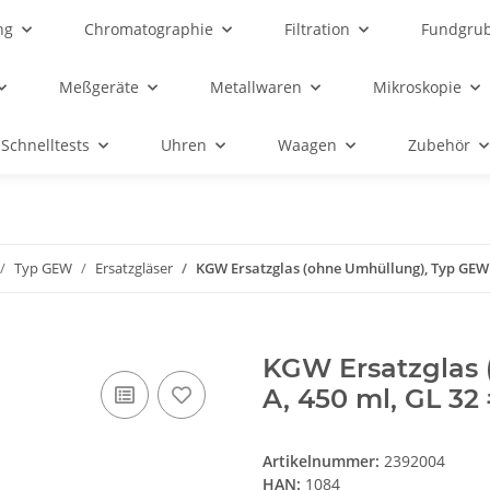
ng
Chromatographie
Filtration
Fundgru
Meßgeräte
Metallwaren
Mikroskopie
Schnelltests
Uhren
Waagen
Zubehör
Typ GEW
Ersatzgläser
KGW Ersatzglas (ohne Umhüllung), Typ GEW 2
KGW Ersatzglas 
A, 450 ml, GL 32
Artikelnummer:
2392004
HAN:
1084