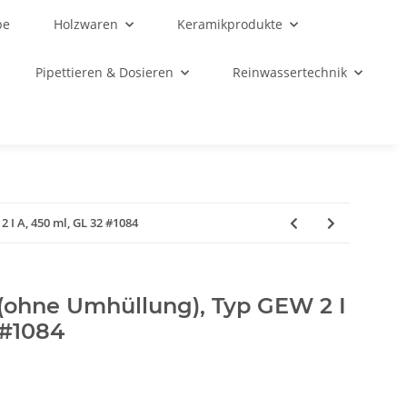
be
Holzwaren
Keramikprodukte
Pipettieren & Dosieren
Reinwassertechnik
 I A, 450 ml, GL 32 #1084
(ohne Umhüllung), Typ GEW 2 I
 #1084