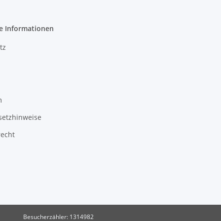
e Informationen
tz
m
setzhinweise
recht
Besucherzähler: 1314982