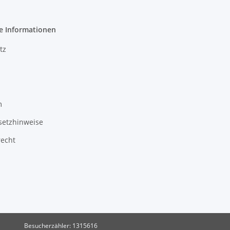
e Informationen
tz
m
setzhinweise
recht
Besucherzähler: 1315616