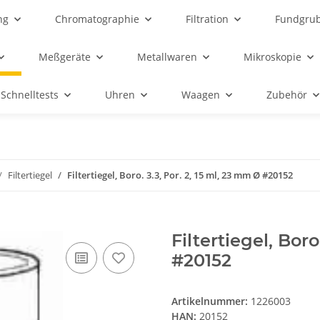
ng
Chromatographie
Filtration
Fundgru
Meßgeräte
Metallwaren
Mikroskopie
Schnelltests
Uhren
Waagen
Zubehör
Filtertiegel
Filtertiegel, Boro. 3.3, Por. 2, 15 ml, 23 mm Ø #20152
Filtertiegel, Boro
#20152
Artikelnummer:
1226003
HAN:
20152