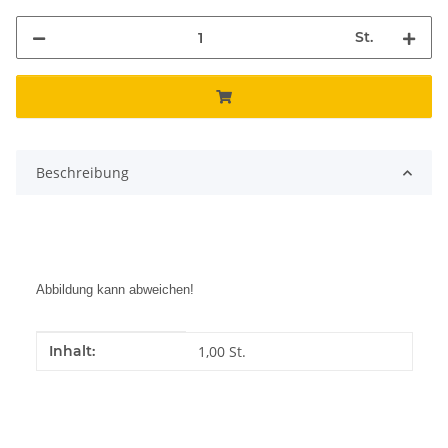
St.
Beschreibung
Abbildung kann abweichen!
Produkteigenschaft
Wert
Inhalt:
1,00 St.