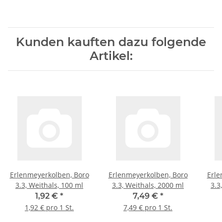
Kunden kauften dazu folgende
Artikel:
Erlenmeyerkolben, Boro
Erlenmeyerkolben, Boro
Erle
3.3, Weithals, 100 ml
3.3, Weithals, 2000 ml
3.3
1,92 €
*
7,49 €
*
1,92 € pro 1 St.
7,49 € pro 1 St.