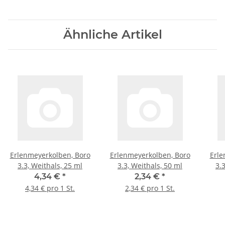
Ähnliche Artikel
Erlenmeyerkolben, Boro
Erlenmeyerkolben, Boro
Erle
3.3, Weithals, 25 ml
3.3, Weithals, 50 ml
3.
4,34 €
*
2,34 €
*
4,34 € pro 1 St.
2,34 € pro 1 St.