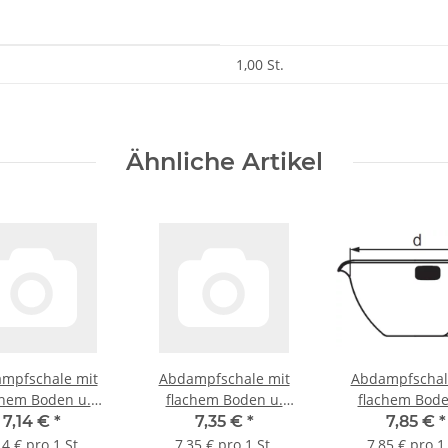
1,00 St.
Ähnliche Artikel
mpfschale mit
Abdampfschale mit
Abdampfschal
chem Boden u.
flachem Boden u.
flachem Bode
ß, Boro. 3.3, 60
Ausguß, Boro. 3.3, 70
Ausguß, Boro. 3
7,14 €
*
7,35 €
*
7,85 €
*
mm, 45 ml
mm, 60 ml
mm, 90 m
14 € pro 1 St.
7,35 € pro 1 St.
7,85 € pro 1 