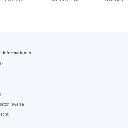
e Informationen
tz
m
setzhinweise
recht