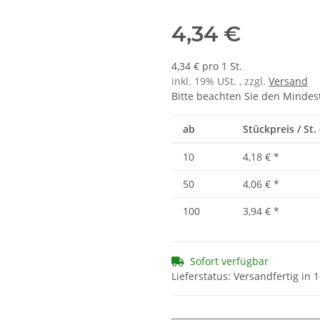
4,34 €
4,34 € pro 1 St.
inkl. 19% USt. , zzgl.
Versand
Bitte beachten Sie den Mindes
ab
Stückpreis / St. 
10
4,18 €
*
50
4,06 €
*
100
3,94 €
*
Sofort verfügbar
Lieferstatus: Versandfertig in