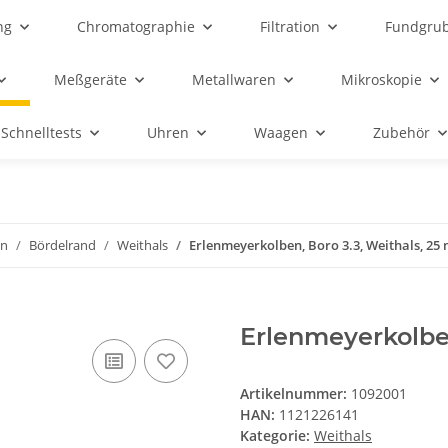
ng
Chromatographie
Filtration
Fundgru
Meßgeräte
Metallwaren
Mikroskopie
Schnelltests
Uhren
Waagen
Zubehör
en
Bördelrand
Weithals
Erlenmeyerkolben, Boro 3.3, Weithals, 25 
Erlenmeyerkolben
Artikelnummer:
1092001
HAN:
1121226141
Kategorie:
Weithals