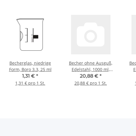
Becherglas, niedrige
Becher ohne Ausguß,
Be
Form, Boro 3.3, 25 ml
Edelstahl, 1000 ml,
E
100*130 mm Ø*H
1,31 €
*
20,88 €
*
1,31 € pro 1 St.
20,88 € pro 1 St.