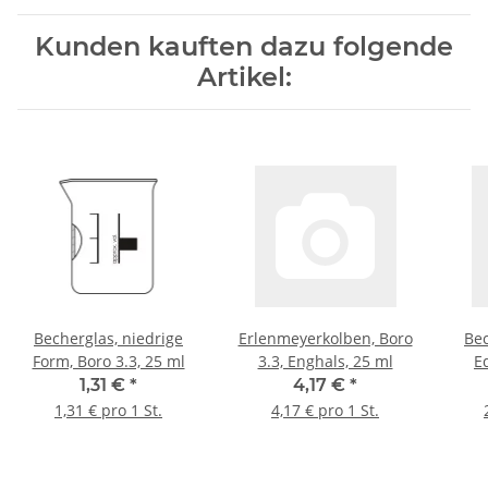
Kunden kauften dazu folgende
Artikel:
Becherglas, niedrige
Erlenmeyerkolben, Boro
Be
Form, Boro 3.3, 25 ml
3.3, Enghals, 25 ml
E
1
1,31 €
*
4,17 €
*
1,31 € pro 1 St.
4,17 € pro 1 St.