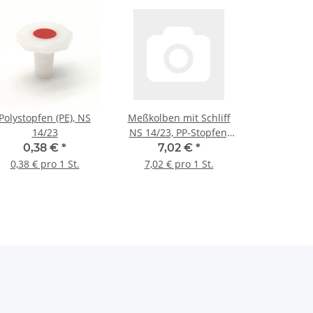
Polystopfen (PE), NS
Meßkolben mit Schliff
14/23
NS 14/23, PP-Stopfen,
Kl. A, 100 ml
0,38 €
*
7,02 €
*
0,38 € pro 1 St.
7,02 € pro 1 St.