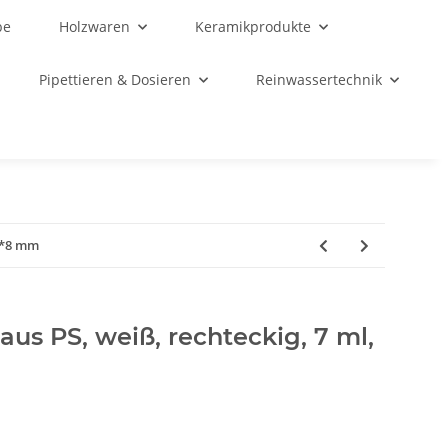
be
Holzwaren
Keramikprodukte
Pipettieren & Dosieren
Reinwassertechnik
43*8 mm
us PS, weiß, rechteckig, 7 ml,