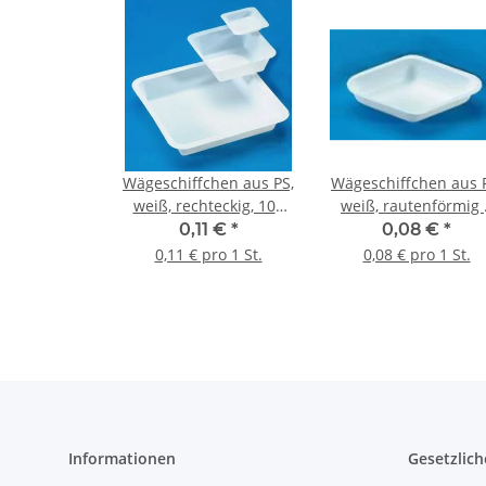
Wägeschiffchen aus PS,
Wägeschiffchen aus 
weiß, rechteckig, 100
weiß, rautenförmig 
ml, 78,5*78,5*23 mm
ml, 31*53*5,3 mm
0,11 €
*
0,08 €
*
0,11 € pro 1 St.
0,08 € pro 1 St.
Informationen
Gesetzlich