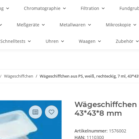
ng
Chromatographie
Filtration
Fundgru
Meßgeräte
Metallwaren
Mikroskopie
Schnelltests
Uhren
Waagen
Zubehör
Wägeschiffchen
Wägeschiffchen aus PS, weiß, rechteckig, 7 ml, 43*
Wägeschiffchen a
43*43*8 mm
Artikelnummer:
1576002
HAN:
1110300