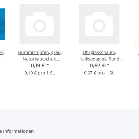
PS,
Gummistopfen, grau,
Uhrglasschalen,
5
Naturkautschuk,
Kalksodaglas, Rand
20*13/16 mm
verschmolzen, Ø 70
0,19 €
*
0,67 €
*
mm
0,19 € pro 1 St.
0,67 € pro 1 St.
e Informationen