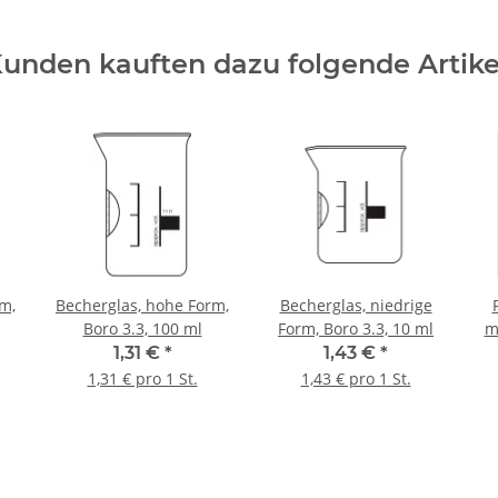
unden kauften dazu folgende Artike
m,
Becherglas, hohe Form,
Becherglas, niedrige
Boro 3.3, 100 ml
Form, Boro 3.3, 10 ml
m
1,31 €
*
1,43 €
*
1,31 € pro 1 St.
1,43 € pro 1 St.