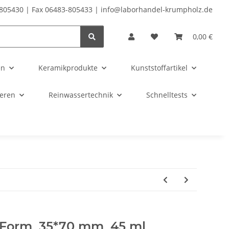
-805430 | Fax 06483-805433 | info@laborhandel-krumpholz.de
0,00 €
en
Keramikprodukte
Kunststoffartikel
ieren
Reinwassertechnik
Schnelltests
Form, 35*70 mm, 45 ml