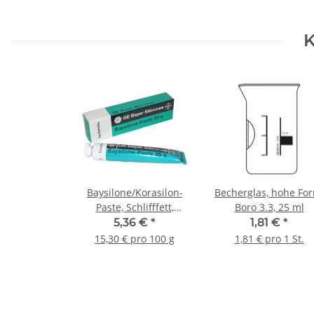
K
Baysilone/Korasilon-
Becherglas, hohe For
Paste, Schlifffett,
Boro 3.3, 25 ml
hochviskos, 35 g
5,36 €
*
1,81 €
*
15,30 € pro 100 g
1,81 € pro 1 St.