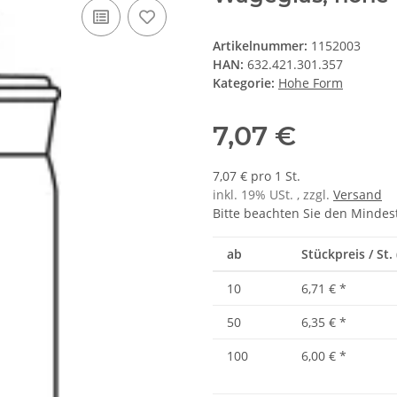
Artikelnummer:
1152003
HAN:
632.421.301.357
Kategorie:
Hohe Form
7,07 €
7,07 € pro 1 St.
inkl. 19% USt. , zzgl.
Versand
Bitte beachten Sie den Mindes
ab
Stückpreis / St. 
10
6,71 €
*
50
6,35 €
*
100
6,00 €
*