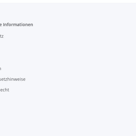
e Informationen
tz
m
setzhinweise
recht