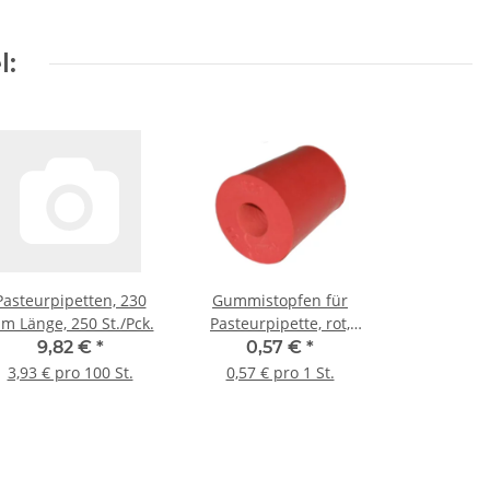
l:
Pasteurpipetten, 230
Gummistopfen für
m Länge, 250 St./Pck.
Pasteurpipette, rot,
Bohrung 6,5 mm,
9,82 €
*
0,57 €
*
14/18*20 mm
3,93 € pro 100 St.
0,57 € pro 1 St.