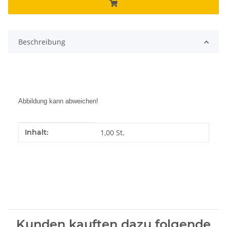
Beschreibung
Abbildung kann abweichen!
Produkteigenschaft
Wert
Inhalt:
1,00 St.
Kunden kauften dazu folgende