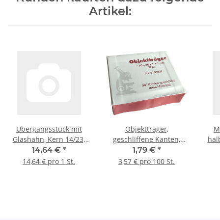
Artikel:
Übergangsstück mit
Objektträger,
M
Glashahn, Kern 14/23,
geschliffene Kanten,
hal
Glasolive, 90° gebogen
76*25 mm, ohne
mm
14,64 €
*
1,79 €
*
Mattrand; 1,0-1,2 mm, 50
14,64 € pro 1 St.
3,57 € pro 100 St.
St./Pack