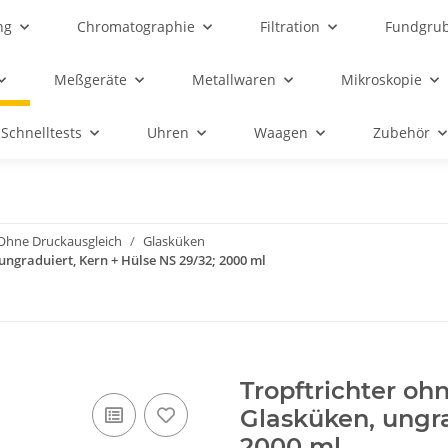
ng
Chromatographie
Filtration
Fundgru
Meßgeräte
Metallwaren
Mikroskopie
Schnelltests
Uhren
Waagen
Zubehör
Ohne Druckausgleich
Glasküken
 ungraduiert, Kern + Hülse NS 29/32; 2000 ml
Tropftrichter oh
Glasküken, ungra
2000 ml