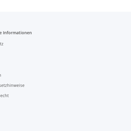
e Informationen
tz
m
setzhinweise
recht