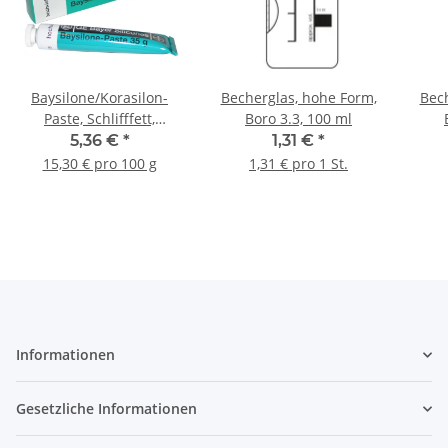
Baysilone/Korasilon-
Becherglas, hohe Form,
Bech
Paste, Schlifffett,
Boro 3.3, 100 ml
hochviskos, 35 g
5,36 €
*
1,31 €
*
15,30 € pro 100 g
1,31 € pro 1 St.
Informationen
Gesetzliche Informationen