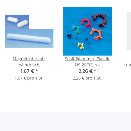
Magnetrührstab,
Schliffklammer, Plastik,
zylindrisch,
NS 29/32, rot
tra
Teflonüberzug, weiß, L
9*2
1,67 €
*
2,26 €
*
25 mm * Ø 6 mm
1,67 € pro 1 St.
2,26 € pro 1 St.