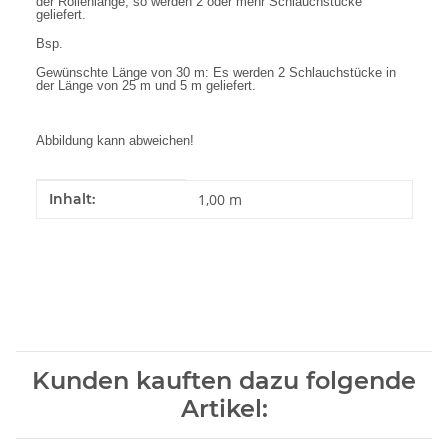
der Rollenlänge, so werden 2 oder mehr Schlauchstücke
geliefert.
Bsp.
Gewünschte Länge von 30 m: Es werden 2 Schlauchstücke in
der Länge von 25 m und 5 m geliefert.
Abbildung kann abweichen!
Produkteigenschaft
Wert
Inhalt:
1,00 m
Kunden kauften dazu folgende
Artikel: