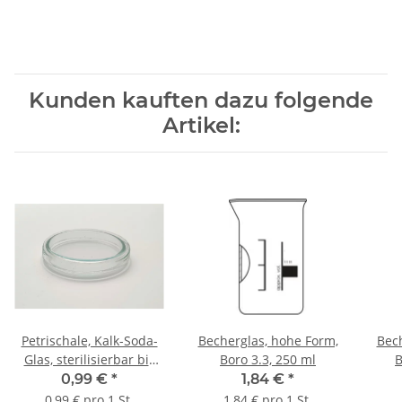
Kunden kauften dazu folgende
Artikel:
Petrischale, Kalk-Soda-
Becherglas, hohe Form,
Bech
Glas, sterilisierbar bis
Boro 3.3, 250 ml
B
135°C; 60*15 mm
0,99 €
*
1,84 €
*
0,99 € pro 1 St.
1,84 € pro 1 St.