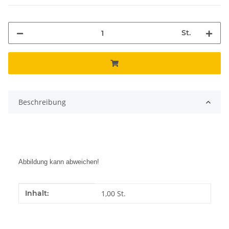
St.
Beschreibung
Abbildung kann abweichen!
Produkteigenschaft
Wert
Inhalt:
1,00 St.