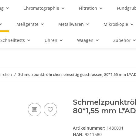
ng
Chromatographie
Filtration
Fundgru
Meßgeräte
Metallwaren
Mikroskopie
Schnelltests
Uhren
Waagen
Zubehör
hrchen
Schmelzpunktröhrchen, einseitig geschlossen, 80*1,55 mm L*AD
Schmelzpunktröh
80*1,55 mm L*AD 
Artikelnummer:
1480001
HAN:
9211580