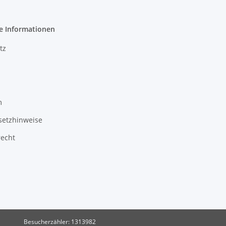
e Informationen
tz
m
setzhinweise
recht
Besucherzähler: 1313982