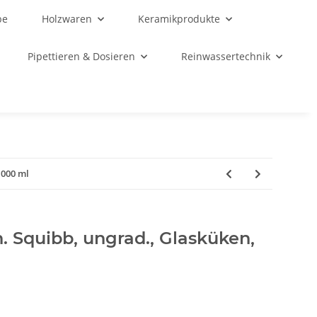
be
Holzwaren
Keramikprodukte
Pipettieren & Dosieren
Reinwassertechnik
1000 ml
n. Squibb, ungrad., Glasküken,