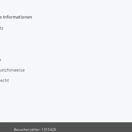
e Informationen
tz
m
setzhinweise
recht
Besucherzähler: 1315428