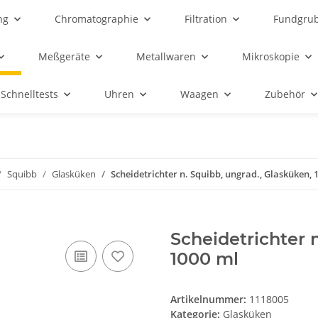
ng
Chromatographie
Filtration
Fundgru
Meßgeräte
Metallwaren
Mikroskopie
Schnelltests
Uhren
Waagen
Zubehör
Squibb
Glasküken
Scheidetrichter n. Squibb, ungrad., Glasküken, 
Scheidetrichter 
1000 ml
Artikelnummer:
1118005
Kategorie:
Glasküken