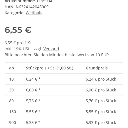
Artikelnummer:
1195004
HAN:
N6324142045009
Kategorie:
Weithals
6,55 €
6,55 € pro 1 St.
inkl. 19% USt. , zzgl.
Versand
Bitte beachten Sie den Mindestbestellwert von 10 EUR.
ab
Stückpreis / St. (1,00 St.)
Grundpreis
10
6,24 €
*
6,24 € pro Stück
30
6,00 €
*
6,00 € pro Stück
80
5,76 €
*
5,76 € pro Stück
160
5,55 €
*
5,55 € pro Stück
900
5,33 €
*
5,33 € pro Stück