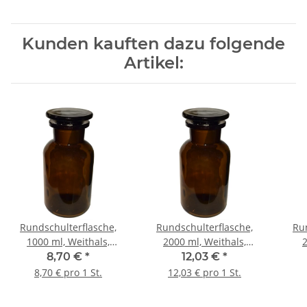
Kunden kauften dazu folgende
Artikel:
Rundschulterflasche,
Rundschulterflasche,
Ru
1000 ml, Weithals,
2000 ml, Weithals,
2
Braunglas mit
Braunglas mit
8,70 €
*
12,03 €
*
Schliffglasstopfen
Schliffglasstopfen
S
8,70 € pro 1 St.
12,03 € pro 1 St.