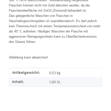
580° C nicht überschreiten. Standardmäßig hergestellte
Flaschen können nicht mit Gold dekoriert werden, da die
Flaschenoberfläche mit SnO2 (Zinnoxid) behandelt ist.
Das gelegentliche Waschen von Flaschen in
Haushaltsgeschirrspülern ist unproblematisch. Es darf jedoch
kein Thermoschock mit einem Temperaturunterschied von mehr
als 45° C auftreten. Häufiges Waschen der Flasche mit
aggressiven Reinigungsmitteln kann zu Oberflächenkorrosion
des Glases führen.
Abbildung kann abweichen!
Produkteigenschaft
Wert
Artikelgewicht:
0,53
kg
Inhalt:
1,00 St.