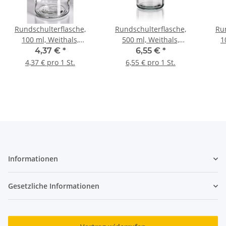
Rundschulterflasche,
Rundschulterflasche,
Ru
100 ml, Weithals,
500 ml, Weithals,
1
Klarglas mit
Klarglas mit
4,37 €
*
6,55 €
*
Schliffglasstopfen
Schliffglasstopfen
S
4,37 € pro 1 St.
6,55 € pro 1 St.
Informationen
Gesetzliche Informationen