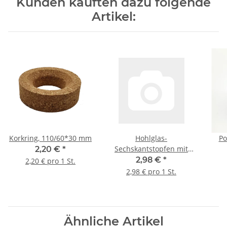
Kunden kauften dazu folgende
Artikel:
Korkring, 110/60*30 mm
Hohlglas-
Po
Sechskantstopfen mit
2,20 €
*
Abtropfspitze, NS 29/32
2,98 €
*
2,20 € pro 1 St.
2,98 € pro 1 St.
Ähnliche Artikel