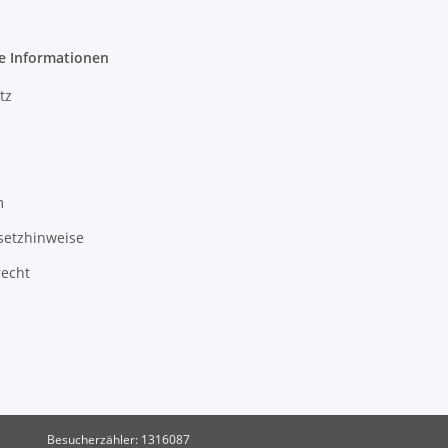
e Informationen
tz
m
setzhinweise
recht
Besucherzähler: 1316087