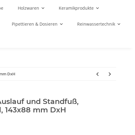
be
Holzwaren
Keramikprodukte
Pipettieren & Dosieren
Reinwassertechnik
8 mm DxH
Auslauf und Standfuß,
ml, 143x88 mm DxH