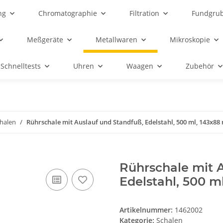
ng
Chromatographie
Filtration
Fundgru
Meßgeräte
Metallwaren
Mikroskopie
Schnelltests
Uhren
Waagen
Zubehör
halen
Rührschale mit Auslauf und Standfuß, Edelstahl, 500 ml, 143x8
Rührschale mit 
Edelstahl, 500 
Artikelnummer:
1462002
Kategorie:
Schalen