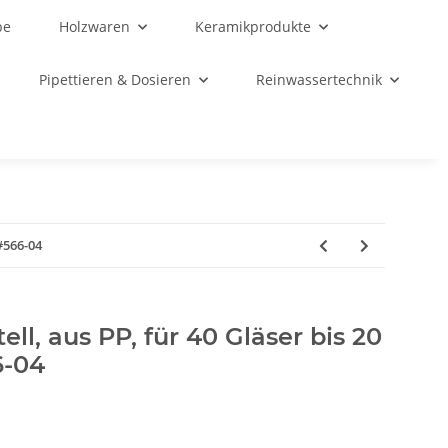
be
Holzwaren
Keramikprodukte
Pipettieren & Dosieren
Reinwassertechnik
#566-04
ll, aus PP, für 40 Gläser bis 20
6-04