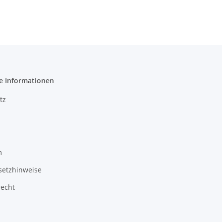
e Informationen
tz
m
setzhinweise
recht