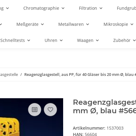
ng
Chromatographie
Filtration
Fundgru
Meßgeräte
Metallwaren
Mikroskopie
Schnelltests
Uhren
Waagen
Zubehör
asgestelle
Reagenzglasgestell, aus PP, für 40 Gläser bis 20 mm Ø, blau 
Reagenzglasgeste
mm Ø, blau #56
Artikelnummer:
1537003
HAN:
56604