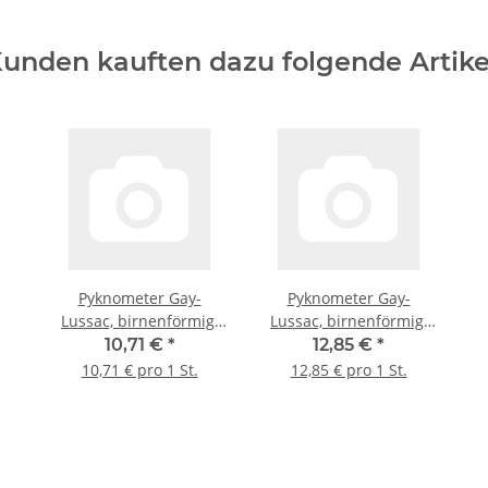
unden kauften dazu folgende Artike
Pyknometer Gay-
Pyknometer Gay-
Lussac, birnenförmig,
Lussac, birnenförmig,
mit eingeschliffenem
mit eingeschliffenem
10,71 €
*
12,85 €
*
Glasstopfen, Boro 3.3.,
Glasstopfen, Boro 3.3.,
10,71 € pro 1 St.
12,85 € pro 1 St.
nicht justiert, 10 ml
nicht justiert, 25 ml