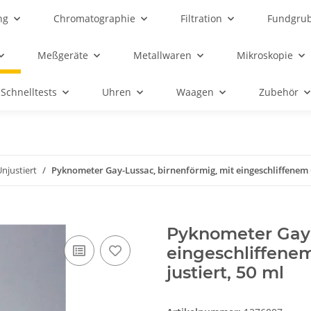
ng
Chromatographie
Filtration
Fundgru
Meßgeräte
Metallwaren
Mikroskopie
Schnelltests
Uhren
Waagen
Zubehör
njustiert
Pyknometer Gay-Lussac, birnenförmig, mit eingeschliffenem Gl
Pyknometer Gay-
eingeschliffenem 
justiert, 50 ml