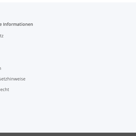
e Informationen
tz
m
setzhinweise
recht