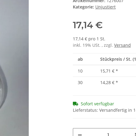
Artikelnummer:
1276007
Kategorie:
Unjustiert
17,14 €
17,14 € pro 1 St.
inkl. 19% USt. , zzgl.
Versand
ab
Stückpreis / St. (1
10
15,71 €
*
30
14,28 €
*
Sofort verfügbar
Lieferstatus: Versandfertig in