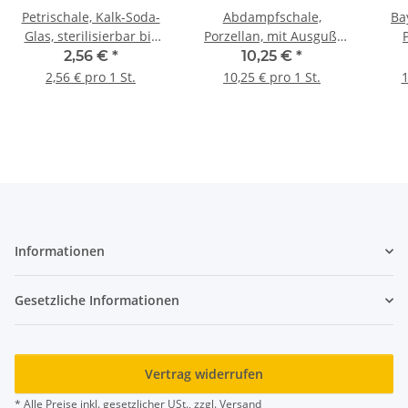
Petrischale, Kalk-Soda-
Abdampfschale,
Ba
Glas, sterilisierbar bis
Porzellan, mit Ausguß,
P
135°C; 150*25 mm
Flachboden, niedrige
2,56 €
*
10,25 €
*
Form, 250 ml, 130*30
2,56 € pro 1 St.
10,25 € pro 1 St.
1
mm Ø*H #208/5
Informationen
Gesetzliche Informationen
Vertrag widerrufen
* Alle Preise inkl. gesetzlicher USt., zzgl.
Versand