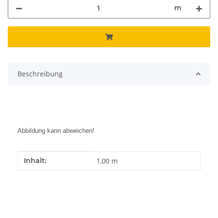
m
Beschreibung
Abbildung kann abweichen!
Produkteigenschaft
Wert
Inhalt:
1,00 m