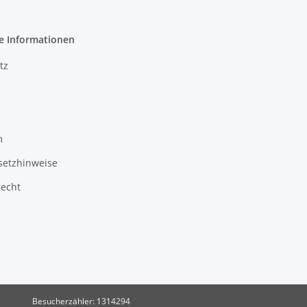
e Informationen
tz
m
setzhinweise
recht
Besucherzähler: 1314294