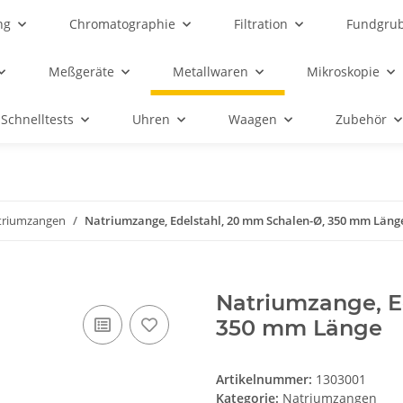
ng
Chromatographie
Filtration
Fundgru
Meßgeräte
Metallwaren
Mikroskopie
Schnelltests
Uhren
Waagen
Zubehör
triumzangen
Natriumzange, Edelstahl, 20 mm Schalen-Ø, 350 mm Läng
Natriumzange, E
350 mm Länge
Artikelnummer:
1303001
Kategorie:
Natriumzangen