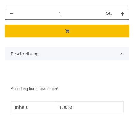
St.
Beschreibung
Abbildung kann abweichen!
Produkteigenschaft
Wert
Inhalt:
1,00 St.