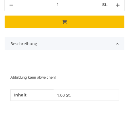
St.
Beschreibung
Abbildung kann abweichen!
Produkteigenschaft
Wert
Inhalt:
1,00 St.