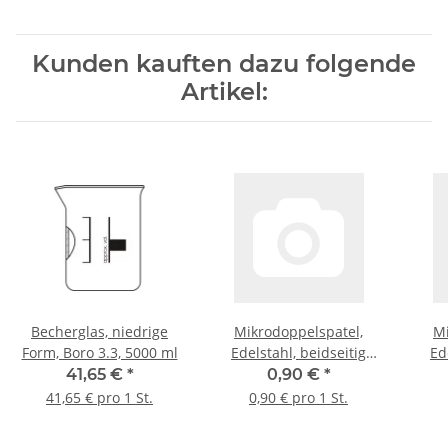
Kunden kauften dazu folgende
Artikel:
Becherglas, niedrige
Mikrodoppelspatel,
Mi
Form, Boro 3.3, 5000 ml
Edelstahl, beidseitig
Ed
birnenförmig, 185 mm
bir
41,65 €
*
0,90 €
*
L., 5*15 mm Spatel
L
41,65 € pro 1 St.
0,90 € pro 1 St.