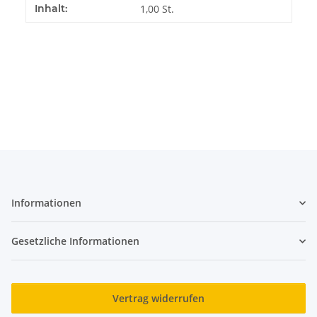
Produkteigenschaft
Wert
Inhalt:
1,00 St.
Informationen
Gesetzliche Informationen
Vertrag widerrufen