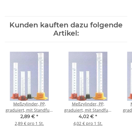
Kunden kauften dazu folgende
Artikel:
Meßzylinder, PP,
Meßzylinder, PP,
graduiert, mit Standfuß,
graduiert, mit Standfuß,
grad
50 ml
100 ml
2,89 €
*
4,02 €
*
2,89 € pro 1 St.
4,02 € pro 1 St.