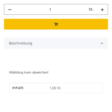
St.
Beschreibung
Abbildung kann abweichen!
Produkteigenschaft
Wert
Inhalt:
1,00 St.