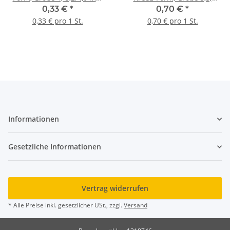
#464
3,0/3,4 mm #1410
0,33 €
*
0,70 €
*
0,33 € pro 1 St.
0,70 € pro 1 St.
Informationen
Gesetzliche Informationen
Vertrag widerrufen
* Alle Preise inkl. gesetzlicher USt., zzgl.
Versand