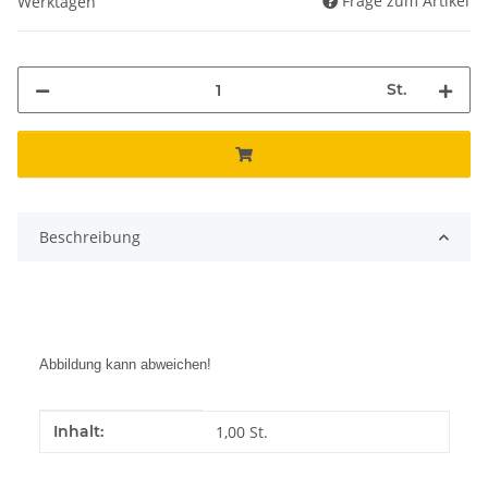
Frage zum Artikel
Werktagen
St.
Beschreibung
Abbildung kann abweichen!
Produkteigenschaft
Wert
Inhalt:
1,00 St.