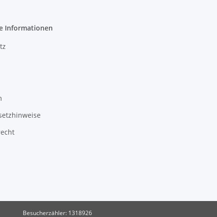
e Informationen
tz
m
setzhinweise
recht
Besucherzähler: 1318926