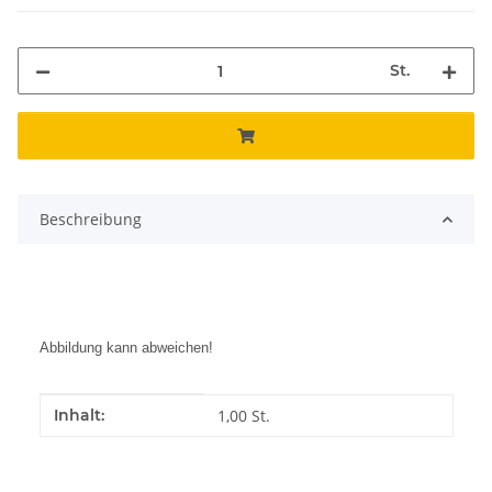
St.
Beschreibung
Abbildung kann abweichen!
Produkteigenschaft
Wert
Inhalt:
1,00 St.