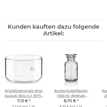
Kunden kauften dazu folgende
Artikel:
Kristallisierschale ohne
Rundschulterflasche,
Ru
Ausguß, Boro 3.3, 95*55
1000 ml, Weithals,
2
mm Ø*H, 200 ml
Klarglas mit
7,13 €
*
8,70 €
*
Schliffglasstopfen
S
7,13 € pro 1 St.
8,70 € pro 1 St.