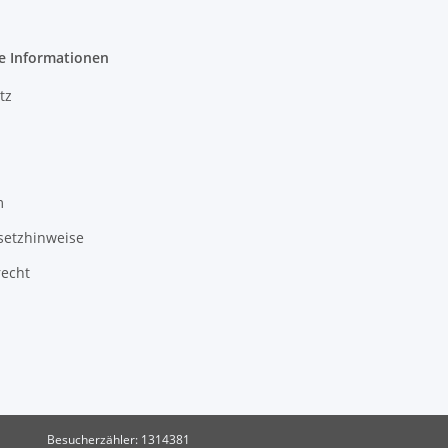
e Informationen
tz
m
setzhinweise
recht
Besucherzähler: 1314381