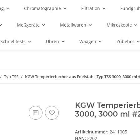
ng
Chromatographie
Filtration
Fundgru
Meßgeräte
Metallwaren
Mikroskopie
Schnelltests
Uhren
Waagen
Zubehör
Typ TSS
KGW Temperierbecher aus Edelstahl, Typ TSS 3000, 3000 ml 
KGW Temperierbe
3000, 3000 ml #
Artikelnummer:
2411005
HAN:
2202