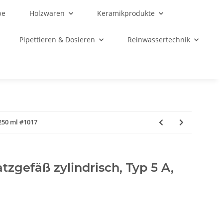
be
Holzwaren
Keramikprodukte
Pipettieren & Dosieren
Reinwassertechnik
250 ml #1017
gefäß zylindrisch, Typ 5 A,