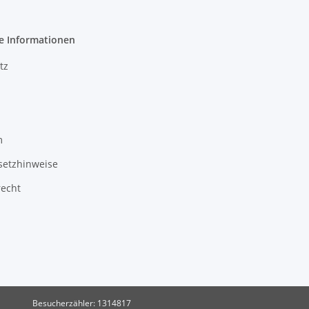
e Informationen
tz
m
setzhinweise
recht
Besucherzähler: 1314817