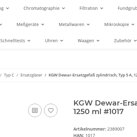
ng
Chromatographie
Filtration
Fundgru
Meßgeräte
Metallwaren
Mikroskopie
Schnelltests
Uhren
Waagen
Zubehör
Typ C
Ersatzgläser
KGW Dewar-Ersatzgefäß zylindrisch, Typ 5 A, 1
KGW Dewar-Ersatz
1250 ml #1017
Artikelnummer:
2389007
HAN:
1017